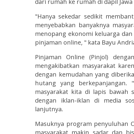
dari rumah ke rumah di dapil Jawa
"Hanya sekedar sedikit memban
menyebabkan banyaknya masyara
menopang ekonomi keluarga dan ti
pinjaman online, " kata Bayu Andr
Pinjaman Online (Pinjol) denga
mengakibatkan masyarakat kare
dengan kemudahan yang diberikan 
hutang yang berkepanjangan. 
masyarakat kita di lapis bawah
dengan iklan-iklan di media so
lanjutnya.
Masuknya program penyuluhan O
masyarakat makin sadar dan bi