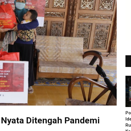
Po
 Nyata Ditengah Pandemi
Id
Ru