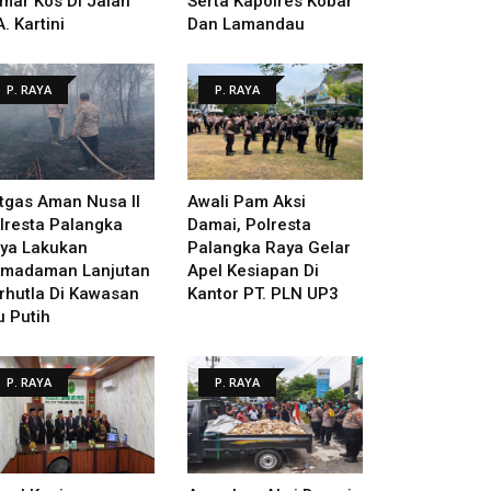
mar Kos Di Jalan
Serta Kapolres Kobar
A. Kartini
Dan Lamandau
P. RAYA
P. RAYA
tgas Aman Nusa II
Awali Pam Aksi
lresta Palangka
Damai, Polresta
ya Lakukan
Palangka Raya Gelar
madaman Lanjutan
Apel Kesiapan Di
rhutla Di Kawasan
Kantor PT. PLN UP3
u Putih
P. RAYA
P. RAYA