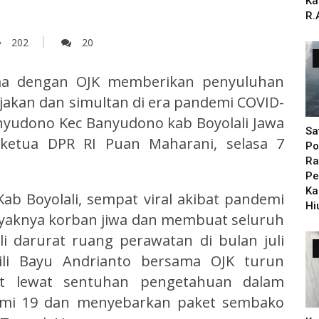
Ka
R.
202
20
ama dengan OJK memberikan penyuluhan
akan dan simultan di era pandemi COVID-
anyudono Kec Banyudono kab Boyolali Jawa
Sa
ketua DPR RI Puan Maharani, selasa 7
Po
Ra
Pe
Ka
b Boyolali, sempat viral akibat pandemi
Hi
nyaknya korban jiwa dan membuat seluruh
i darurat ruang perawatan di bulan juli
kili Bayu Andrianto bersama OJK turun
t lewat sentuhan pengetahuan dalam
mi 19 dan menyebarkan paket sembako