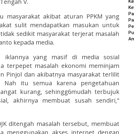
 Tengah V.
Ka
Ke
Pa
tu masyarakat akibat aturan PPKM yang
Pa
kat sulit mendapatkan masukan untuk
Pe
dak sedikit masyarakat terjerat masalah
Pu
A
ianto kepada media.
n iklannya yang masif di media sosial
na terpepet masalah ekonomi meminjam
Pinjol dan akibatnya masyarakat terlilit
" Nah itu semua karena pengetahuan
 sangat kurang, sehingg6mudah terbujuk
sial, akhirnya membuat susah sendiri,"
JK ditengah masalah tersebut, membuat
sa menggunakan akses internet dengan