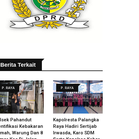
Berita Terkait
P. RAYA
P. RAYA
lsek Pahandut
Kapolresta Palangka
entifikasi Kebakaran
Raya Hadiri Sertijab
mah, Warung Dan 8
Irwasda, Karo SDM