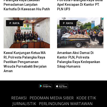
Pemadaman Lanjutan
Apel Kesiapan Di Kantor PT.
Karhutla Di Kawasan Hiu Putih
PLN UP3
P. RAYA
P. RAYA
Kawal Kunjungan Ketua MA
Amankan Aksi Damai Di
RI, Polresta Palangka Raya
Kantor PLN, Polresta
Pastikan Pengamanan
Palangka Raya Kedepankan
Wisuda Purnabakti Berjalan
Sikap Humanis
Aman
REDAKSI
PEDOMAN MEDIA SIBER
KODE ETIK
JURNALISTIK
PERLINDUNGAN WARTAWAN