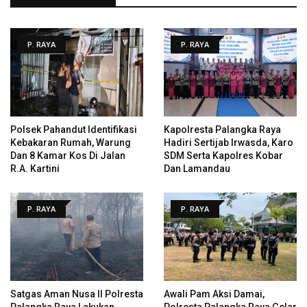
P. RAYA
P. RAYA
Polsek Pahandut Identifikasi
Kapolresta Palangka Raya
Kebakaran Rumah, Warung
Hadiri Sertijab Irwasda, Karo
Dan 8 Kamar Kos Di Jalan
SDM Serta Kapolres Kobar
R.A. Kartini
Dan Lamandau
P. RAYA
P. RAYA
Satgas Aman Nusa II Polresta
Awali Pam Aksi Damai,
Palangka Raya Lakukan
Polresta Palangka Raya Gelar