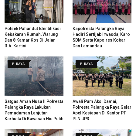
Polsek Pahandut Identifikasi
Kapolresta Palangka Raya
Kebakaran Rumah, Warung
Hadiri Sertijab Irwasda, Karo
Dan 8 Kamar Kos Di Jalan
SDM Serta Kapolres Kobar
R.A. Kartini
Dan Lamandau
P. RAYA
P. RAYA
Satgas Aman Nusa II Polresta
Awali Pam Aksi Damai,
Palangka Raya Lakukan
Polresta Palangka Raya Gelar
Pemadaman Lanjutan
Apel Kesiapan Di Kantor PT.
Karhutla Di Kawasan Hiu Putih
PLN UP3