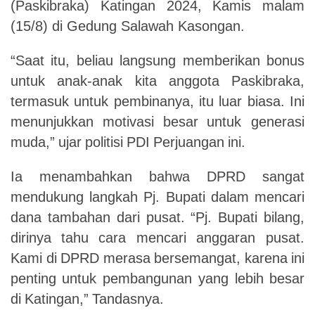
(Paskibraka)
Katingan 2024, Kamis malam
(15/8) di Gedung Salawah Kasongan.
“Saat
itu,
beliau
langsung
memberikan
bonus
untuk
anak-anak
kita
anggota
Paskibraka,
termasuk
untuk
pembinanya,
itu
luar
biasa.
Ini
menunjukkan
motivasi
besar
untuk generasi
muda,”
ujar
politisi
PDI
Perjuangan
ini.
Ia
menambahkan
bahwa
DPRD
sangat
mendukung
langkah
Pj.
Bupati
dalam
mencari
dana
tambahan
dari
pusat.
“Pj.
Bupati
bilang,
dirinya
tahu
cara
mencari
anggaran
pusat.
Kami
di
DPRD
merasa
bersemangat,
karena
ini
penting
untuk
pembangunan yang
lebih
besar
di
Katingan,”
Tandasnya.