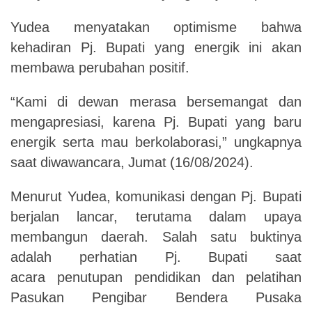
Yudea
menyatakan
optimisme
bahwa
kehadiran
Pj.
Bupati
yang
energik
ini
akan
membawa perubahan positif.
“Kami
di
dewan
merasa
bersemangat
dan
mengapresiasi,
karena
Pj.
Bupati
yang
baru
energik
serta
mau
berkolaborasi,”
ungkapnya
saat
diwawancara,
Jumat
(16/08/2024).
Menurut
Yudea,
komunikasi
dengan
Pj.
Bupati
berjalan
lancar,
terutama
dalam
upaya
membangun
daerah.
Salah
satu
buktinya
adalah
perhatian
Pj.
Bupati
saat
acara
penutupan
pendidikan
dan
pelatihan
Pasukan
Pengibar
Bendera
Pusaka