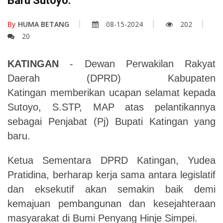
Baru Sutoyo.
By
HUMA BETANG
08-15-2024
202
20
KATINGAN
-
Dewan
Perwakilan
Rakyat
Daerah
(DPRD)
Kabupaten
Katingan
memberikan
ucapan
selamat
kepada
Sutoyo,
S.STP,
MAP
atas
pelantikannya
sebagai
Penjabat
(Pj)
Bupati
Katingan
yang
baru.
Ketua
Sementara
DPRD
Katingan,
Yudea
Pratidina,
berharap
kerja
sama
antara
legislatif
dan eksekutif akan semakin baik demi
kemajuan pembangunan dan kesejahteraan
masyarakat di Bumi Penyang Hinje Simpei.