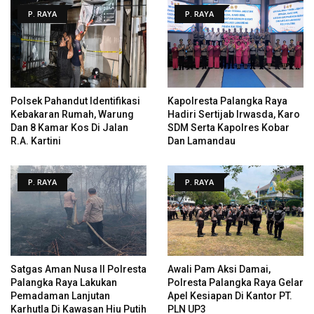
P. RAYA
P. RAYA
Polsek Pahandut Identifikasi
Kapolresta Palangka Raya
Kebakaran Rumah, Warung
Hadiri Sertijab Irwasda, Karo
Dan 8 Kamar Kos Di Jalan
SDM Serta Kapolres Kobar
R.A. Kartini
Dan Lamandau
P. RAYA
P. RAYA
Satgas Aman Nusa II Polresta
Awali Pam Aksi Damai,
Palangka Raya Lakukan
Polresta Palangka Raya Gelar
Pemadaman Lanjutan
Apel Kesiapan Di Kantor PT.
Karhutla Di Kawasan Hiu Putih
PLN UP3