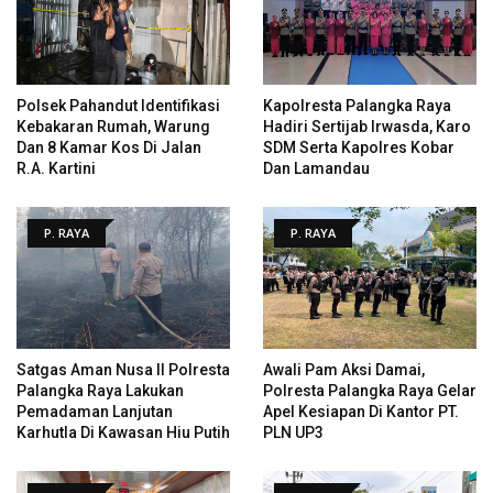
Polsek Pahandut Identifikasi
Kapolresta Palangka Raya
Kebakaran Rumah, Warung
Hadiri Sertijab Irwasda, Karo
Dan 8 Kamar Kos Di Jalan
SDM Serta Kapolres Kobar
R.A. Kartini
Dan Lamandau
P. RAYA
P. RAYA
Satgas Aman Nusa II Polresta
Awali Pam Aksi Damai,
Palangka Raya Lakukan
Polresta Palangka Raya Gelar
Pemadaman Lanjutan
Apel Kesiapan Di Kantor PT.
Karhutla Di Kawasan Hiu Putih
PLN UP3