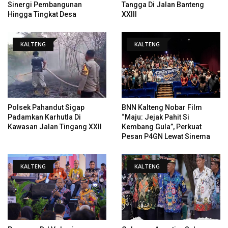
Sinergi Pembangunan
Tangga Di Jalan Banteng
Hingga Tingkat Desa
XXIII
KALTENG
KALTENG
Polsek Pahandut Sigap
BNN Kalteng Nobar Film
Padamkan Karhutla Di
“Maju: Jejak Pahit Si
Kawasan Jalan Tingang XXII
Kembang Gula”, Perkuat
Pesan P4GN Lewat Sinema
KALTENG
KALTENG