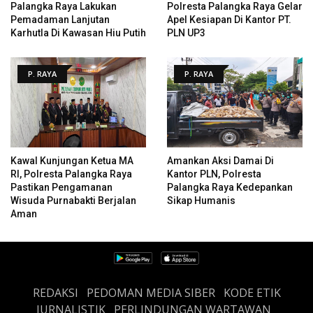
Palangka Raya Lakukan
Polresta Palangka Raya Gelar
Pemadaman Lanjutan
Apel Kesiapan Di Kantor PT.
Karhutla Di Kawasan Hiu Putih
PLN UP3
P. RAYA
P. RAYA
Kawal Kunjungan Ketua MA
Amankan Aksi Damai Di
RI, Polresta Palangka Raya
Kantor PLN, Polresta
Pastikan Pengamanan
Palangka Raya Kedepankan
Wisuda Purnabakti Berjalan
Sikap Humanis
Aman
REDAKSI
PEDOMAN MEDIA SIBER
KODE ETIK
JURNALISTIK
PERLINDUNGAN WARTAWAN