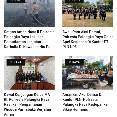
Satgas Aman Nusa II Polresta
Awali Pam Aksi Damai,
Palangka Raya Lakukan
Polresta Palangka Raya Gelar
Pemadaman Lanjutan
Apel Kesiapan Di Kantor PT.
Karhutla Di Kawasan Hiu Putih
PLN UP3
P. RAYA
P. RAYA
Kawal Kunjungan Ketua MA
Amankan Aksi Damai Di
RI, Polresta Palangka Raya
Kantor PLN, Polresta
Pastikan Pengamanan
Palangka Raya Kedepankan
Wisuda Purnabakti Berjalan
Sikap Humanis
Aman