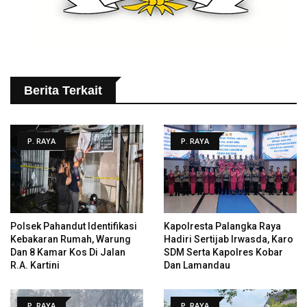
Berita Terkait
P. RAYA
P. RAYA
Polsek Pahandut Identifikasi
Kapolresta Palangka Raya
Kebakaran Rumah, Warung
Hadiri Sertijab Irwasda, Karo
Dan 8 Kamar Kos Di Jalan
SDM Serta Kapolres Kobar
R.A. Kartini
Dan Lamandau
P. RAYA
P. RAYA