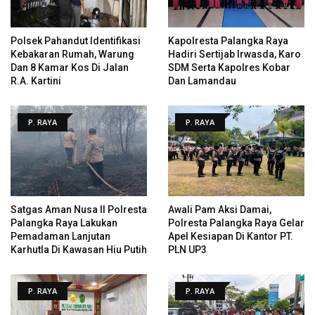
Polsek Pahandut Identifikasi
Kapolresta Palangka Raya
Kebakaran Rumah, Warung
Hadiri Sertijab Irwasda, Karo
Dan 8 Kamar Kos Di Jalan
SDM Serta Kapolres Kobar
R.A. Kartini
Dan Lamandau
P. RAYA
P. RAYA
Satgas Aman Nusa II Polresta
Awali Pam Aksi Damai,
Palangka Raya Lakukan
Polresta Palangka Raya Gelar
Pemadaman Lanjutan
Apel Kesiapan Di Kantor PT.
Karhutla Di Kawasan Hiu Putih
PLN UP3
P. RAYA
P. RAYA