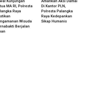
wal Kunjungan
Amankan Aksi Damai
tua MA RI, Polresta
Di Kantor PLN,
langka Raya
Polresta Palangka
stikan
Raya Kedepankan
ngamanan Wisuda
Sikap Humanis
rnabakti Berjalan
man