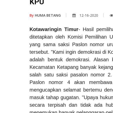
KPU
By
HUMA BETANG
12-16-2020
Kotawaringin Timur
- Hasil pemili
ditetapkan oleh Komisi Pemiliha
yang sama saksi Paslon nomor ur
tersebut.
"Kami ingin demokrasi di Ko
adalah bentuk demokrasi. Alasan 
Kecamatan Ketapang banyak kejang
salah satu saksi pasalon nomor 2. 
Paslon nomor 4 akan membawa h
mengucapkan selamat bertemu deng
masuk tahap gugatan. "Upaya huku
secara terpisah dan tidak ada h
menemukan banyak pelanggaran-pe