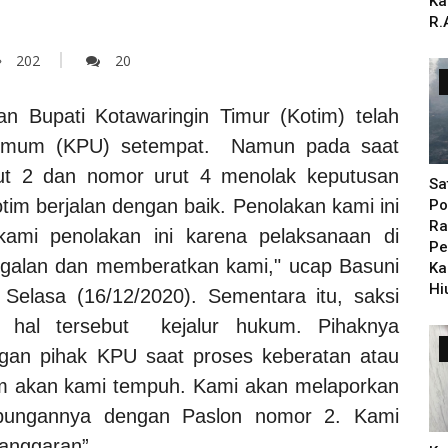
Ka
R.
202
20
han Bupati Kotawaringin Timur (Kotim) telah
n Umum (KPU) setempat. Namun pada saat
ut 2 dan nomor urut 4 menolak keputusan
Sa
tim berjalan dengan baik. Penolakan kami ini
Po
Ra
kami penolakan ini karena pelaksanaan di
Pe
galan dan memberatkan kami," ucap Basuni
Ka
Hi
Selasa (16/12/2020). Sementara itu, saksi
al tersebut kejalur hukum. Pihaknya
an pihak KPU saat proses keberatan atau
m akan kami tempuh. Kami akan melaporkan
ubungannya dengan Paslon nomor 2. Kami
langgaran”