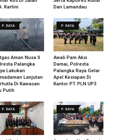
mar Kos Di Jalan
Serta Kapolres Kobar
A. Kartini
Dan Lamandau
P. RAYA
P. RAYA
tgas Aman Nusa II
Awali Pam Aksi
lresta Palangka
Damai, Polresta
ya Lakukan
Palangka Raya Gelar
madaman Lanjutan
Apel Kesiapan Di
rhutla Di Kawasan
Kantor PT. PLN UP3
u Putih
P. RAYA
P. RAYA