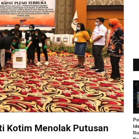
Po
ti Kotim Menolak Putusan
Id
Ru