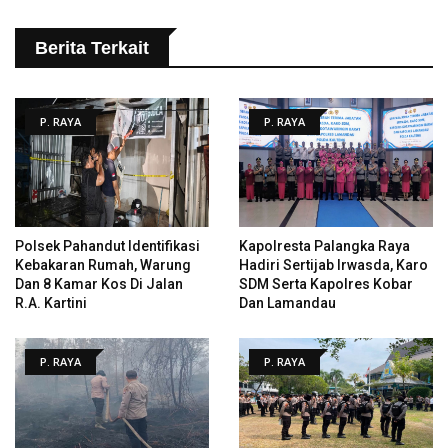
Berita Terkait
P. RAYA
P. RAYA
Polsek Pahandut Identifikasi
Kapolresta Palangka Raya
Kebakaran Rumah, Warung
Hadiri Sertijab Irwasda, Karo
Dan 8 Kamar Kos Di Jalan
SDM Serta Kapolres Kobar
R.A. Kartini
Dan Lamandau
P. RAYA
P. RAYA