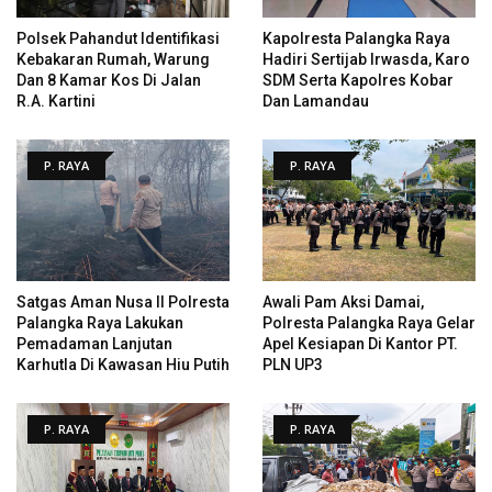
Polsek Pahandut Identifikasi
Kapolresta Palangka Raya
Kebakaran Rumah, Warung
Hadiri Sertijab Irwasda, Karo
Dan 8 Kamar Kos Di Jalan
SDM Serta Kapolres Kobar
R.A. Kartini
Dan Lamandau
P. RAYA
P. RAYA
Satgas Aman Nusa II Polresta
Awali Pam Aksi Damai,
Palangka Raya Lakukan
Polresta Palangka Raya Gelar
Pemadaman Lanjutan
Apel Kesiapan Di Kantor PT.
Karhutla Di Kawasan Hiu Putih
PLN UP3
P. RAYA
P. RAYA