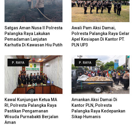
Satgas Aman Nusa II Polresta
Awali Pam Aksi Damai,
Palangka Raya Lakukan
Polresta Palangka Raya Gelar
Pemadaman Lanjutan
Apel Kesiapan Di Kantor PT.
Karhutla Di Kawasan Hiu Putih
PLN UP3
P. RAYA
P. RAYA
Kawal Kunjungan Ketua MA
Amankan Aksi Damai Di
RI, Polresta Palangka Raya
Kantor PLN, Polresta
Pastikan Pengamanan
Palangka Raya Kedepankan
Wisuda Purnabakti Berjalan
Sikap Humanis
Aman