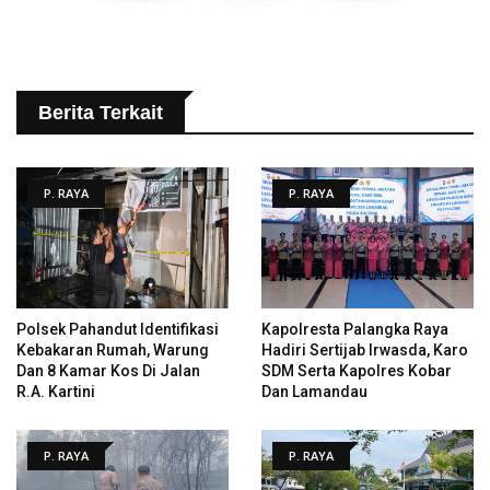
Berita Terkait
P. RAYA
P. RAYA
Polsek Pahandut Identifikasi
Kapolresta Palangka Raya
Kebakaran Rumah, Warung
Hadiri Sertijab Irwasda, Karo
Dan 8 Kamar Kos Di Jalan
SDM Serta Kapolres Kobar
R.A. Kartini
Dan Lamandau
P. RAYA
P. RAYA