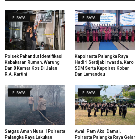
P. RAYA
P. RAYA
Polsek Pahandut Identifikasi
Kapolresta Palangka Raya
Kebakaran Rumah, Warung
Hadiri Sertijab Irwasda, Karo
Dan 8 Kamar Kos Di Jalan
SDM Serta Kapolres Kobar
R.A. Kartini
Dan Lamandau
P. RAYA
P. RAYA
Satgas Aman Nusa II Polresta
Awali Pam Aksi Damai,
Palangka Raya Lakukan
Polresta Palangka Raya Gelar