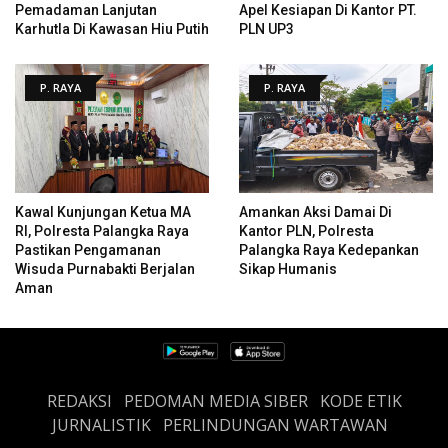
Pemadaman Lanjutan
Apel Kesiapan Di Kantor PT.
Karhutla Di Kawasan Hiu Putih
PLN UP3
P. RAYA
P. RAYA
Kawal Kunjungan Ketua MA
Amankan Aksi Damai Di
RI, Polresta Palangka Raya
Kantor PLN, Polresta
Pastikan Pengamanan
Palangka Raya Kedepankan
Wisuda Purnabakti Berjalan
Sikap Humanis
Aman
REDAKSI
PEDOMAN MEDIA SIBER
KODE ETIK
JURNALISTIK
PERLINDUNGAN WARTAWAN