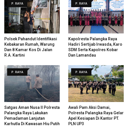
P. RAYA
P. RAYA
Polsek Pahandut Identifikasi
Kapolresta Palangka Raya
Kebakaran Rumah, Warung
Hadiri Sertijab Irwasda, Karo
Dan 8 Kamar Kos Di Jalan
SDM Serta Kapolres Kobar
R.A. Kartini
Dan Lamandau
P. RAYA
P. RAYA
Satgas Aman Nusa II Polresta
Awali Pam Aksi Damai,
Palangka Raya Lakukan
Polresta Palangka Raya Gelar
Pemadaman Lanjutan
Apel Kesiapan Di Kantor PT.
Karhutla Di Kawasan Hiu Putih
PLN UP3