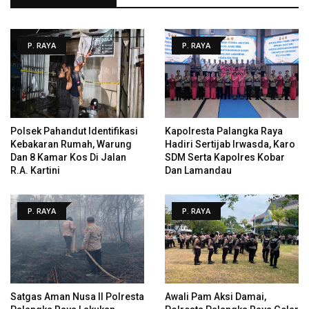
P. RAYA
P. RAYA
Polsek Pahandut Identifikasi
Kapolresta Palangka Raya
Kebakaran Rumah, Warung
Hadiri Sertijab Irwasda, Karo
Dan 8 Kamar Kos Di Jalan
SDM Serta Kapolres Kobar
R.A. Kartini
Dan Lamandau
P. RAYA
P. RAYA
Satgas Aman Nusa II Polresta
Awali Pam Aksi Damai,