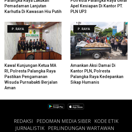
Palangka Raya Lakukan
Polresta Palangka Raya Gelar
Pemadaman Lanjutan
Apel Kesiapan Di Kantor PT.
Karhutla Di Kawasan Hiu Putih
PLN UP3
P. RAYA
P. RAYA
Kawal Kunjungan Ketua MA
Amankan Aksi Damai Di
RI, Polresta Palangka Raya
Kantor PLN, Polresta
Pastikan Pengamanan
Palangka Raya Kedepankan
Wisuda Purnabakti Berjalan
Sikap Humanis
Aman
REDAKSI
PEDOMAN MEDIA SIBER
KODE ETIK
JURNALISTIK
PERLINDUNGAN WARTAWAN