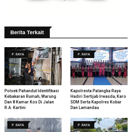
Berita Terkait
P. RAYA
P. RAYA
Polsek Pahandut Identifikasi
Kapolresta Palangka Raya
Kebakaran Rumah, Warung
Hadiri Sertijab Irwasda, Karo
Dan 8 Kamar Kos Di Jalan
SDM Serta Kapolres Kobar
R.A. Kartini
Dan Lamandau
P. RAYA
P. RAYA