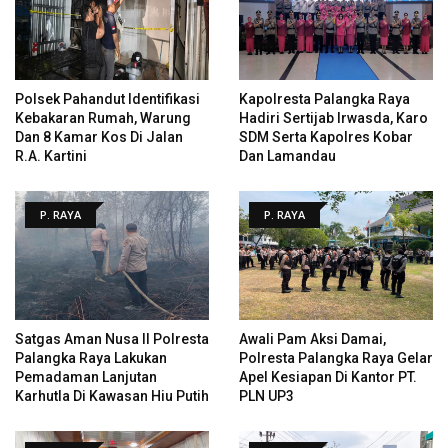
Polsek Pahandut Identifikasi
Kapolresta Palangka Raya
Kebakaran Rumah, Warung
Hadiri Sertijab Irwasda, Karo
Dan 8 Kamar Kos Di Jalan
SDM Serta Kapolres Kobar
R.A. Kartini
Dan Lamandau
P. RAYA
P. RAYA
Satgas Aman Nusa II Polresta
Awali Pam Aksi Damai,
Palangka Raya Lakukan
Polresta Palangka Raya Gelar
Pemadaman Lanjutan
Apel Kesiapan Di Kantor PT.
Karhutla Di Kawasan Hiu Putih
PLN UP3