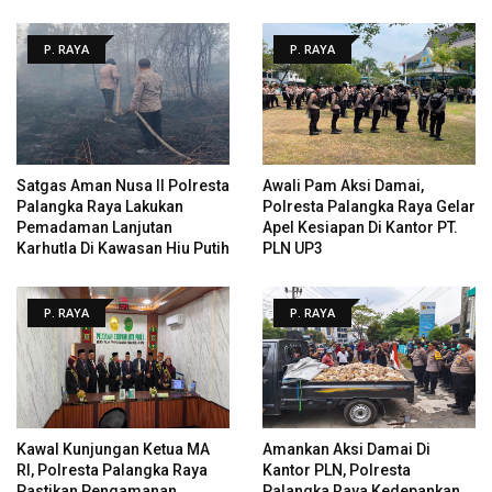
P. RAYA
P. RAYA
Satgas Aman Nusa II Polresta
Awali Pam Aksi Damai,
Palangka Raya Lakukan
Polresta Palangka Raya Gelar
Pemadaman Lanjutan
Apel Kesiapan Di Kantor PT.
Karhutla Di Kawasan Hiu Putih
PLN UP3
P. RAYA
P. RAYA
Kawal Kunjungan Ketua MA
Amankan Aksi Damai Di
RI, Polresta Palangka Raya
Kantor PLN, Polresta
Pastikan Pengamanan
Palangka Raya Kedepankan