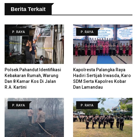
Berita Terkait
P. RAYA
P. RAYA
Polsek Pahandut Identifikasi
Kapolresta Palangka Raya
Kebakaran Rumah, Warung
Hadiri Sertijab Irwasda, Karo
Dan 8 Kamar Kos Di Jalan
SDM Serta Kapolres Kobar
R.A. Kartini
Dan Lamandau
P. RAYA
P. RAYA