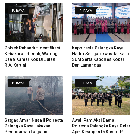
P. RAYA
P. RAYA
Polsek Pahandut Identifikasi
Kapolresta Palangka Raya
Kebakaran Rumah, Warung
Hadiri Sertijab Irwasda, Karo
Dan 8 Kamar Kos Di Jalan
SDM Serta Kapolres Kobar
R.A. Kartini
Dan Lamandau
P. RAYA
P. RAYA
Satgas Aman Nusa II Polresta
Awali Pam Aksi Damai,
Palangka Raya Lakukan
Polresta Palangka Raya Gelar
Pemadaman Lanjutan
Apel Kesiapan Di Kantor PT.