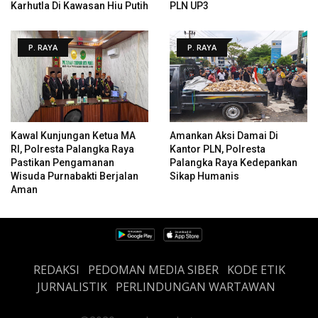
Karhutla Di Kawasan Hiu Putih
PLN UP3
P. RAYA
P. RAYA
Kawal Kunjungan Ketua MA
Amankan Aksi Damai Di
RI, Polresta Palangka Raya
Kantor PLN, Polresta
Pastikan Pengamanan
Palangka Raya Kedepankan
Wisuda Purnabakti Berjalan
Sikap Humanis
Aman
REDAKSI
PEDOMAN MEDIA SIBER
KODE ETIK
JURNALISTIK
PERLINDUNGAN WARTAWAN