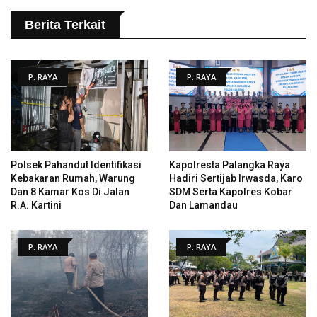
Berita Terkait
P. RAYA
P. RAYA
Polsek Pahandut Identifikasi
Kapolresta Palangka Raya
Kebakaran Rumah, Warung
Hadiri Sertijab Irwasda, Karo
Dan 8 Kamar Kos Di Jalan
SDM Serta Kapolres Kobar
R.A. Kartini
Dan Lamandau
P. RAYA
P. RAYA