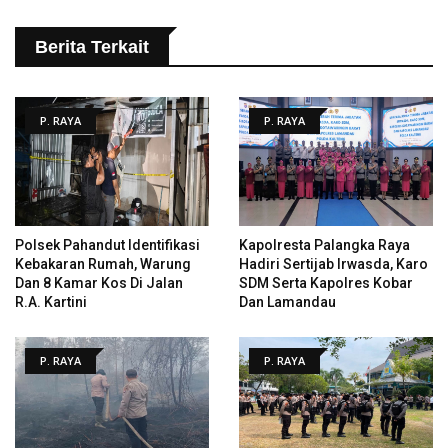
Berita Terkait
P. RAYA
P. RAYA
Polsek Pahandut Identifikasi
Kapolresta Palangka Raya
Kebakaran Rumah, Warung
Hadiri Sertijab Irwasda, Karo
Dan 8 Kamar Kos Di Jalan
SDM Serta Kapolres Kobar
R.A. Kartini
Dan Lamandau
P. RAYA
P. RAYA