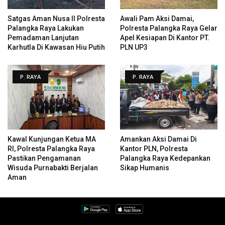
Satgas Aman Nusa II Polresta
Awali Pam Aksi Damai,
Palangka Raya Lakukan
Polresta Palangka Raya Gelar
Pemadaman Lanjutan
Apel Kesiapan Di Kantor PT.
Karhutla Di Kawasan Hiu Putih
PLN UP3
P. RAYA
P. RAYA
Kawal Kunjungan Ketua MA
Amankan Aksi Damai Di
RI, Polresta Palangka Raya
Kantor PLN, Polresta
Pastikan Pengamanan
Palangka Raya Kedepankan
Wisuda Purnabakti Berjalan
Sikap Humanis
Aman