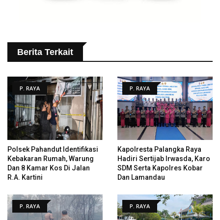
Berita Terkait
P. RAYA
P. RAYA
Polsek Pahandut Identifikasi
Kapolresta Palangka Raya
Kebakaran Rumah, Warung
Hadiri Sertijab Irwasda, Karo
Dan 8 Kamar Kos Di Jalan
SDM Serta Kapolres Kobar
R.A. Kartini
Dan Lamandau
P. RAYA
P. RAYA