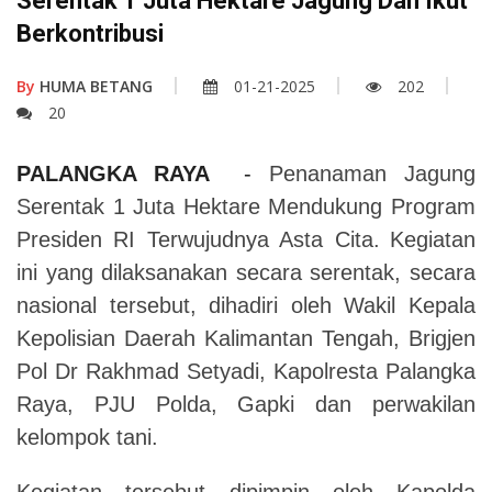
Serentak 1 Juta Hektare Jagung Dan Ikut
Berkontribusi
By
HUMA BETANG
01-21-2025
202
20
PALANGKA RAYA
-
Penanaman Jagung
Serentak 1 Juta Hektare Mendukung Program
Presiden RI Terwujudnya Asta Cita.
Kegiatan
ini yang dilaksanakan secara serentak, secara
nasional tersebut, dihadiri oleh Wakil Kepala
Kepolisian Daerah Kalimantan Tengah, Brigjen
Pol Dr Rakhmad Setyadi, Kapolresta Palangka
Raya, PJU Polda, Gapki dan perwakilan
kelompok tani.
Kegiatan tersebut dipimpin oleh Kapolda