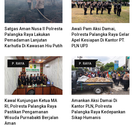
Satgas Aman Nusa II Polresta
Awali Pam Aksi Damai,
Palangka Raya Lakukan
Polresta Palangka Raya Gelar
Pemadaman Lanjutan
Apel Kesiapan Di Kantor PT.
Karhutla Di Kawasan Hiu Putih
PLN UP3
P. RAYA
P. RAYA
Kawal Kunjungan Ketua MA
Amankan Aksi Damai Di
RI, Polresta Palangka Raya
Kantor PLN, Polresta
Pastikan Pengamanan
Palangka Raya Kedepankan
Wisuda Purnabakti Berjalan
Sikap Humanis
Aman