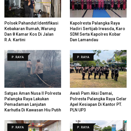
Polsek Pahandut Identifikasi
Kapolresta Palangka Raya
Kebakaran Rumah, Warung
Hadiri Sertijab Irwasda, Karo
Dan 8 Kamar Kos Di Jalan
SDM Serta Kapolres Kobar
R.A. Kartini
Dan Lamandau
P. RAYA
P. RAYA
Satgas Aman Nusa II Polresta
Awali Pam Aksi Damai,
Palangka Raya Lakukan
Polresta Palangka Raya Gelar
Pemadaman Lanjutan
Apel Kesiapan Di Kantor PT.
Karhutla Di Kawasan Hiu Putih
PLN UP3
P. RAYA
P. RAYA