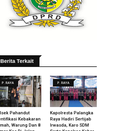
Berita Terkait
P. RAYA
P. RAYA
lsek Pahandut
Kapolresta Palangka
entifikasi Kebakaran
Raya Hadiri Sertijab
mah, Warung Dan 8
Irwasda, Karo SDM