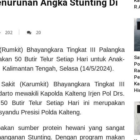
nurunan Angka Stunting Di
Ka
R.
202
20
Rumkit) Bhayangkara Tingkat III Palangka
Sa
an 50 Butir Telur Setiap Hari untuk Anak-
Po
, Kalimantan Tengah, Selasa (14/5/2024).
Ra
Pe
akit (Karumkit) Bhayangkara Tingkat III
Ka
Hi
rto mewakili Kapolda Kalteng Irjen Pol Drs.
0 Butir Telur Setiap Hari ini merupakan
syandu Presisi Polda Kalteng.
pakan sumber protein hewani yang sangat
penanganan Stunting. Dengan program makan