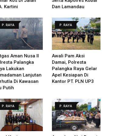
mar Kos Di Jalan
Serta Kapolres Kobar
A. Kartini
Dan Lamandau
P. RAYA
P. RAYA
tgas Aman Nusa II
Awali Pam Aksi
lresta Palangka
Damai, Polresta
ya Lakukan
Palangka Raya Gelar
madaman Lanjutan
Apel Kesiapan Di
rhutla Di Kawasan
Kantor PT. PLN UP3
u Putih
P. RAYA
P. RAYA