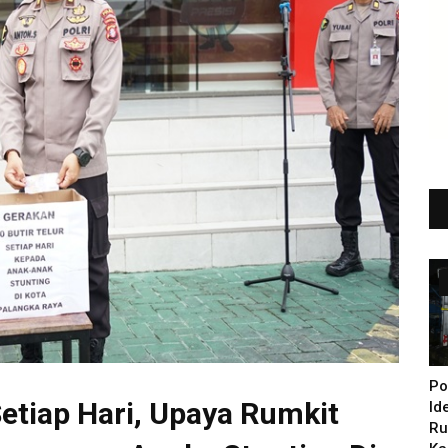
Po
Setiap Hari, Upaya Rumkit
Id
Ru