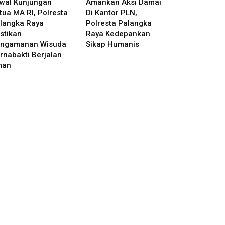
wal Kunjungan
Amankan Aksi Damai
tua MA RI, Polresta
Di Kantor PLN,
langka Raya
Polresta Palangka
stikan
Raya Kedepankan
ngamanan Wisuda
Sikap Humanis
rnabakti Berjalan
man