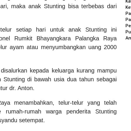
Ka
hari, maka anak Stunting bisa terbebas dari
Ke
Pa
Pa
Pe
telur setiap hari untuk anak Stunting ini
Pu
sonel Rumkit Bhayangkara Palangka Raya
A
telur ayam atau menyumbangkan uang 2000
n disalurkan kepada keluarga kurang mampu
an Stunting di bawah usia dua tahun sebagai
ur dr. Anton.
aya menambahkan, telur-telur yang telah
e rumah-rumah warga penderita Stunting
syandu setempat.