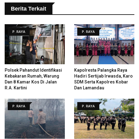
Berita Terkait
P. RAYA
P. RAYA
Polsek Pahandut Identifikasi
Kapolresta Palangka Raya
Kebakaran Rumah, Warung
Hadiri Sertijab Irwasda, Karo
Dan 8 Kamar Kos Di Jalan
SDM Serta Kapolres Kobar
R.A. Kartini
Dan Lamandau
P. RAYA
P. RAYA