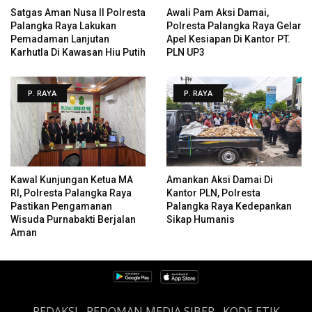
Satgas Aman Nusa II Polresta
Awali Pam Aksi Damai,
Palangka Raya Lakukan
Polresta Palangka Raya Gelar
Pemadaman Lanjutan
Apel Kesiapan Di Kantor PT.
Karhutla Di Kawasan Hiu Putih
PLN UP3
P. RAYA
P. RAYA
Kawal Kunjungan Ketua MA
Amankan Aksi Damai Di
RI, Polresta Palangka Raya
Kantor PLN, Polresta
Pastikan Pengamanan
Palangka Raya Kedepankan
Wisuda Purnabakti Berjalan
Sikap Humanis
Aman
REDAKSI
PEDOMAN MEDIA SIBER
KODE ETIK