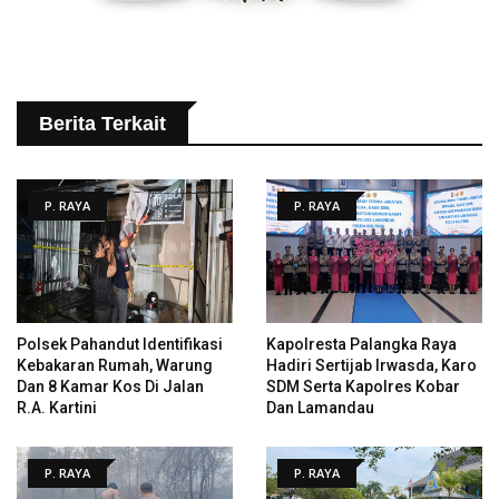
Berita Terkait
P. RAYA
P. RAYA
Polsek Pahandut Identifikasi
Kapolresta Palangka Raya
Kebakaran Rumah, Warung
Hadiri Sertijab Irwasda, Karo
Dan 8 Kamar Kos Di Jalan
SDM Serta Kapolres Kobar
R.A. Kartini
Dan Lamandau
P. RAYA
P. RAYA