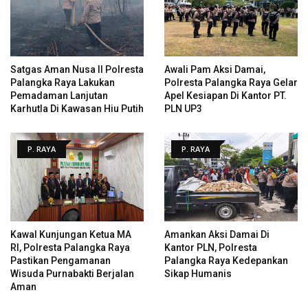
Satgas Aman Nusa II Polresta
Awali Pam Aksi Damai,
Palangka Raya Lakukan
Polresta Palangka Raya Gelar
Pemadaman Lanjutan
Apel Kesiapan Di Kantor PT.
Karhutla Di Kawasan Hiu Putih
PLN UP3
P. RAYA
P. RAYA
Kawal Kunjungan Ketua MA
Amankan Aksi Damai Di
RI, Polresta Palangka Raya
Kantor PLN, Polresta
Pastikan Pengamanan
Palangka Raya Kedepankan
Wisuda Purnabakti Berjalan
Sikap Humanis
Aman