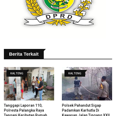
Berita Terkait
KALTENG
KALTENG
Tanggapi Laporan 110,
Polsek Pahandut Sigap
Polresta Palangka Raya
Padamkan Karhutla Di
Tangani Keributan Rumah
Kawasan Jalan Tingang XXII