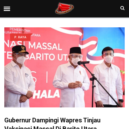
P. RAYA
Gubernur Dampingi Wapres Tinjau
Vaksinasi Massal Di Barito Utara