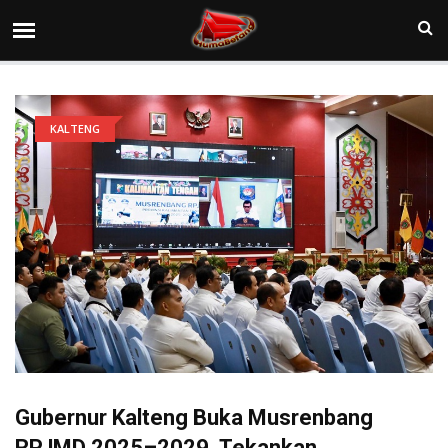
KALTENG
Gubernur Kalteng Buka Musrenbang
RPJMD 2025–2029, Tekankan