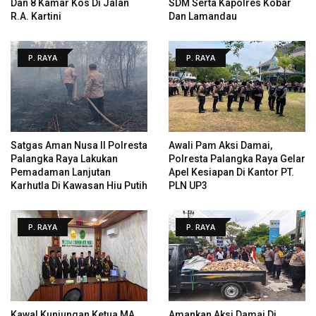
Dan 8 Kamar Kos Di Jalan
SDM Serta Kapolres Kobar
R.A. Kartini
Dan Lamandau
P. RAYA
P. RAYA
Satgas Aman Nusa II Polresta
Awali Pam Aksi Damai,
Palangka Raya Lakukan
Polresta Palangka Raya Gelar
Pemadaman Lanjutan
Apel Kesiapan Di Kantor PT.
Karhutla Di Kawasan Hiu Putih
PLN UP3
P. RAYA
P. RAYA
Kawal Kunjungan Ketua MA
Amankan Aksi Damai Di