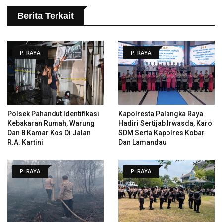
Berita Terkait
P. RAYA
P. RAYA
Polsek Pahandut Identifikasi
Kapolresta Palangka Raya
Kebakaran Rumah, Warung
Hadiri Sertijab Irwasda, Karo
Dan 8 Kamar Kos Di Jalan
SDM Serta Kapolres Kobar
R.A. Kartini
Dan Lamandau
P. RAYA
P. RAYA