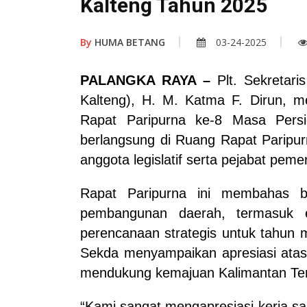
Kalteng Tahun 2025
By
HUMA BETANG
03-24-2025
PALANGKA RAYA
–
Plt. Sekretari
Kalteng), H. M. Katma F. Dirun, m
Rapat Paripurna ke-8 Masa Persi
berlangsung di Ruang Rapat Paripur
anggota legislatif serta pejabat peme
Rapat Paripurna ini membahas be
pembangunan daerah, termasuk e
perencanaan strategis untuk tahun 
Sekda menyampaikan apresiasi atas s
mendukung kemajuan Kalimantan Te
“Kami sangat mengapresiasi kerja s