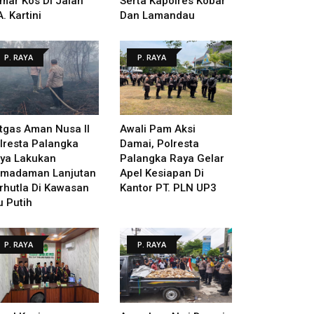
mar Kos Di Jalan
Serta Kapolres Kobar
A. Kartini
Dan Lamandau
P. RAYA
P. RAYA
tgas Aman Nusa II
Awali Pam Aksi
lresta Palangka
Damai, Polresta
ya Lakukan
Palangka Raya Gelar
madaman Lanjutan
Apel Kesiapan Di
rhutla Di Kawasan
Kantor PT. PLN UP3
u Putih
P. RAYA
P. RAYA