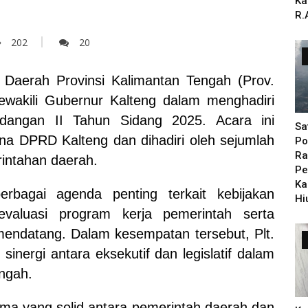
Ka
R.
202
20
s Daerah Provinsi Kalimantan Tengah (Prov.
ewakili Gubernur Kalteng dalam menghadiri
dangan II Tahun Sidang 2025. Acara ini
Sa
na DPRD Kalteng dan dihadiri oleh sejumlah
Po
Ra
rintahan daerah.
Pe
Ka
rbagai agenda penting terkait kebijakan
Hi
valuasi program kerja pemerintah serta
mendatang. Dalam kesempatan tersebut, Plt.
inergi antara eksekutif dan legislatif dalam
ngah.
ama yang solid antara pemerintah daerah dan