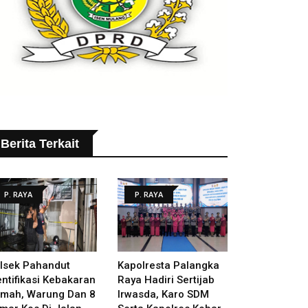
Berita Terkait
P. RAYA
P. RAYA
lsek Pahandut
Kapolresta Palangka
entifikasi Kebakaran
Raya Hadiri Sertijab
mah, Warung Dan 8
Irwasda, Karo SDM