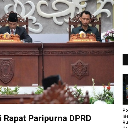
Po
ri Rapat Paripurna DPRD
Id
Ru