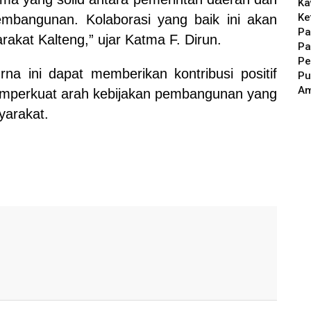
Ka
Ke
bangunan. Kolaborasi yang baik ini akan
Pa
kat Kalteng,” ujar Katma F. Dirun.
Pa
Pe
rna ini dapat memberikan kontribusi positif
Pu
A
mperkuat arah kebijakan pembangunan yang
yarakat.