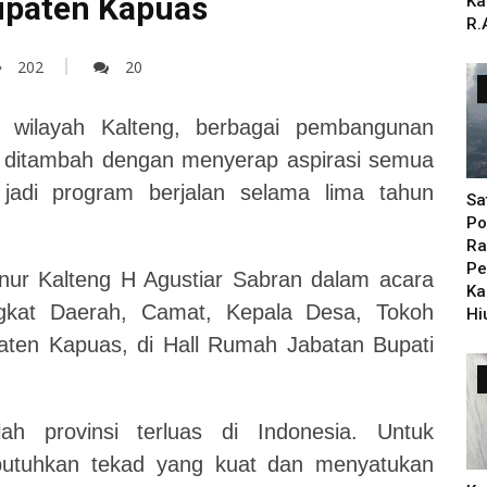
upaten Kapuas
Ka
R.
202
20
 wilayah Kalteng, berbagai pembangunan
, ditambah dengan menyerap aspirasi semua
 jadi program berjalan selama lima tahun
Sa
Po
Ra
Pe
nur Kalteng H Agustiar Sabran dalam acara
Ka
gkat Daerah, Camat, Kepala Desa, Tokoh
Hi
ten Kapuas, di Hall Rumah Jabatan Bupati
ah provinsi terluas di Indonesia. Untuk
utuhkan tekad yang kuat dan menyatukan