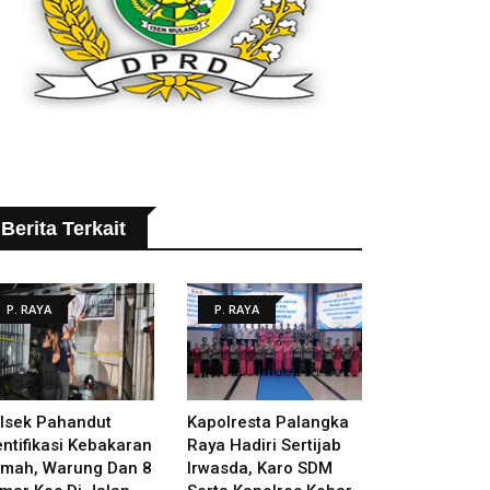
Berita Terkait
P. RAYA
P. RAYA
lsek Pahandut
Kapolresta Palangka
entifikasi Kebakaran
Raya Hadiri Sertijab
mah, Warung Dan 8
Irwasda, Karo SDM