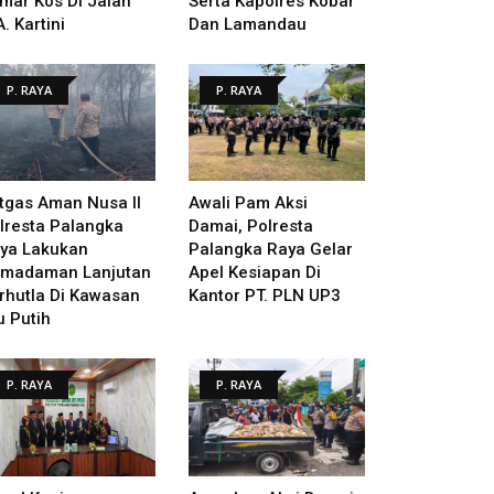
mar Kos Di Jalan
Serta Kapolres Kobar
A. Kartini
Dan Lamandau
P. RAYA
P. RAYA
tgas Aman Nusa II
Awali Pam Aksi
lresta Palangka
Damai, Polresta
ya Lakukan
Palangka Raya Gelar
madaman Lanjutan
Apel Kesiapan Di
rhutla Di Kawasan
Kantor PT. PLN UP3
u Putih
P. RAYA
P. RAYA