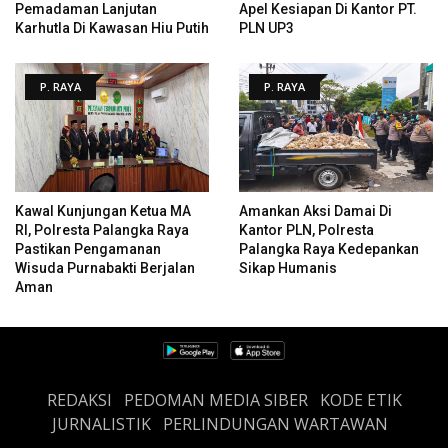
Pemadaman Lanjutan
Apel Kesiapan Di Kantor PT.
Karhutla Di Kawasan Hiu Putih
PLN UP3
P. RAYA
P. RAYA
Kawal Kunjungan Ketua MA
Amankan Aksi Damai Di
RI, Polresta Palangka Raya
Kantor PLN, Polresta
Pastikan Pengamanan
Palangka Raya Kedepankan
Wisuda Purnabakti Berjalan
Sikap Humanis
Aman
REDAKSI
PEDOMAN MEDIA SIBER
KODE ETIK
JURNALISTIK
PERLINDUNGAN WARTAWAN