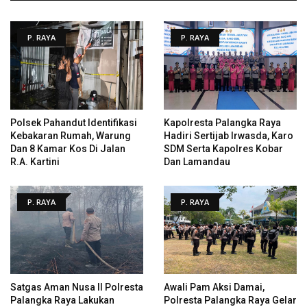
P. RAYA
P. RAYA
Polsek Pahandut Identifikasi
Kapolresta Palangka Raya
Kebakaran Rumah, Warung
Hadiri Sertijab Irwasda, Karo
Dan 8 Kamar Kos Di Jalan
SDM Serta Kapolres Kobar
R.A. Kartini
Dan Lamandau
P. RAYA
P. RAYA
Satgas Aman Nusa II Polresta
Awali Pam Aksi Damai,
Palangka Raya Lakukan
Polresta Palangka Raya Gelar