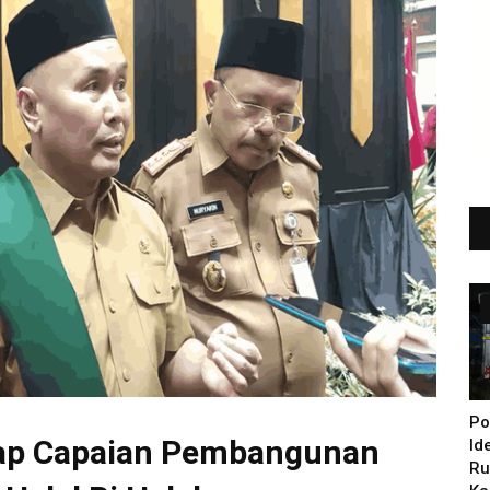
Po
kap Capaian Pembangunan
Id
Ru