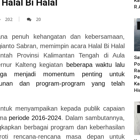
alal Bi Halal
Ka
R.
202
20
na penuh kehangatan dan kebersamaan,
ianto Sabran, memimpin acara Halal Bi Halal
ntah Provinsi Kalimantan Tengah di Aula
Sa
rnur Kalteng kegiatan
beberapa waktu lalu
Po
Ra
juga menjadi momentum penting untuk
Pe
unan dan program-program yang telah
Ka
Hi
.
untuk menyampaikan kepada publik capaian
ama
periode 2016-2024
. Dalam sambutannya,
kapkan berbagai program dan keberhasilan
oroti rencana-rencana masa depan untuk