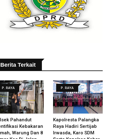
Berita Terkait
P. RAYA
P. RAYA
lsek Pahandut
Kapolresta Palangka
entifikasi Kebakaran
Raya Hadiri Sertijab
mah, Warung Dan 8
Irwasda, Karo SDM