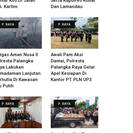
mar Kos Di Jalan
Serta Kapolres Kobar
A. Kartini
Dan Lamandau
P. RAYA
P. RAYA
tgas Aman Nusa II
Awali Pam Aksi
lresta Palangka
Damai, Polresta
ya Lakukan
Palangka Raya Gelar
madaman Lanjutan
Apel Kesiapan Di
rhutla Di Kawasan
Kantor PT. PLN UP3
u Putih
P. RAYA
P. RAYA