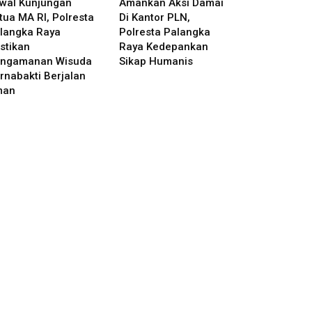
wal Kunjungan
Amankan Aksi Damai
tua MA RI, Polresta
Di Kantor PLN,
langka Raya
Polresta Palangka
stikan
Raya Kedepankan
ngamanan Wisuda
Sikap Humanis
rnabakti Berjalan
man