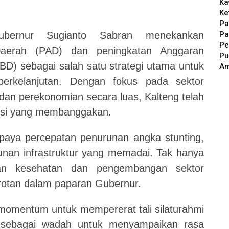
Ka
Ke
Pa
Pa
ubernur Sugianto Sabran menekankan
Pe
Daerah (PAD) dan peningkatan Anggaran
Pu
D) sebagai salah satu strategi utama untuk
A
rkelanjutan. Dengan fokus pada sektor
, dan perekonomian secara luas, Kalteng telah
tasi yang membanggakan.
upaya percepatan penurunan angka stunting,
gunan infrastruktur yang memadai. Tak hanya
anan kesehatan dan pengembangan sektor
rotan dalam paparan Gubernur.
i momentum untuk mempererat tali silaturahmi
a sebagai wadah untuk menyampaikan rasa