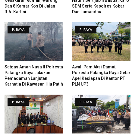
Kebakaran Rumah, Warung
Hadiri Sertijab Irwasda, Karo
Dan 8 Kamar Kos Di Jalan
SDM Serta Kapolres Kobar
R.A. Kartini
Dan Lamandau
P. RAYA
P. RAYA
Satgas Aman Nusa II Polresta
Awali Pam Aksi Damai,
Palangka Raya Lakukan
Polresta Palangka Raya Gelar
Pemadaman Lanjutan
Apel Kesiapan Di Kantor PT.
Karhutla Di Kawasan Hiu Putih
PLN UP3
P. RAYA
P. RAYA