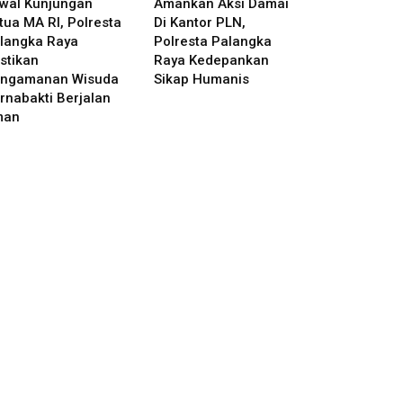
wal Kunjungan
Amankan Aksi Damai
tua MA RI, Polresta
Di Kantor PLN,
langka Raya
Polresta Palangka
stikan
Raya Kedepankan
ngamanan Wisuda
Sikap Humanis
rnabakti Berjalan
man