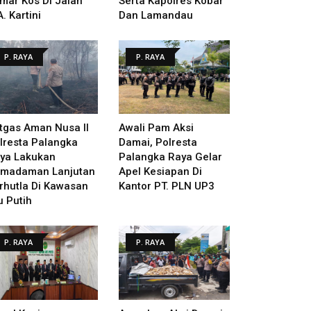
mar Kos Di Jalan
Serta Kapolres Kobar
A. Kartini
Dan Lamandau
P. RAYA
P. RAYA
tgas Aman Nusa II
Awali Pam Aksi
lresta Palangka
Damai, Polresta
ya Lakukan
Palangka Raya Gelar
madaman Lanjutan
Apel Kesiapan Di
rhutla Di Kawasan
Kantor PT. PLN UP3
u Putih
P. RAYA
P. RAYA