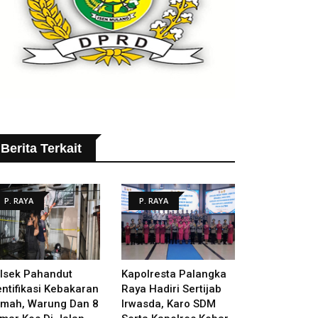
Berita Terkait
P. RAYA
P. RAYA
lsek Pahandut
Kapolresta Palangka
entifikasi Kebakaran
Raya Hadiri Sertijab
mah, Warung Dan 8
Irwasda, Karo SDM