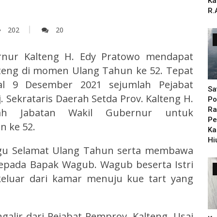
Ka
R.
202
20
nur Kalteng H. Edy Pratowo mendapat
lteng di momen Ulang Tahun ke 52. Tepat
al 9 Desember 2021 sejumlah Pejabat
Sa
 Sekrataris Daerah Setda Prov. Kalteng H.
Po
Ra
ah Jabatan Wakil Gubernur untuk
Pe
 ke 52.
Ka
Hi
agu Selamat Ulang Tahun serta membawa
epada Bapak Wagub. Wagub beserta Istri
keluar dari kamar menuju kue tart yang
lir dari Pejabat Pemprov. Kalteng. Usai