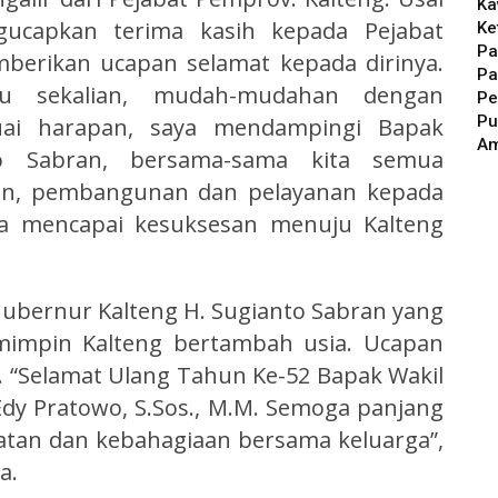
Ka
ngucapkan terima kasih kepada Pejabat
Ke
Pa
berikan ucapan selamat kepada dirinya.
Pa
u sekalian, mudah-mudahan dengan
Pe
Pu
uai harapan, saya mendampingi Bapak
A
o Sabran, bersama-sama kita semua
an, pembangunan dan pelayanan kepada
sa mencapai kesuksesan menuju Kalteng
Gubernur Kalteng H. Sugianto Sabran yang
impin Kalteng bertambah usia. Ucapan
. “Selamat Ulang Tahun Ke-52 Bapak Wakil
dy Pratowo, S.Sos., M.M. Semoga panjang
atan dan kebahagiaan bersama keluarga”,
a.