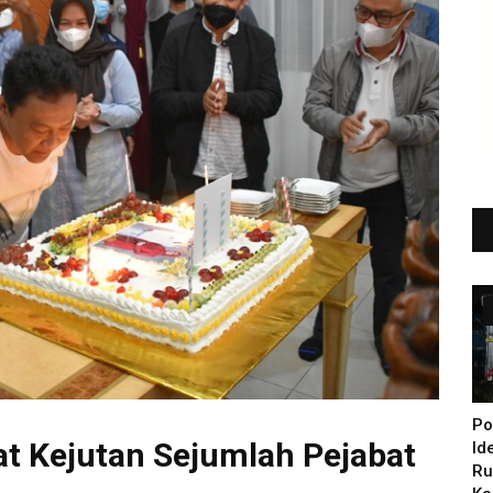
Po
t Kejutan Sejumlah Pejabat
Id
Ru