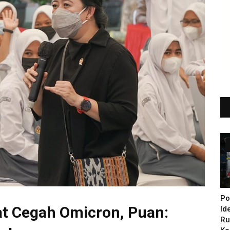
Po
at Cegah Omicron, Puan:
Id
Ru