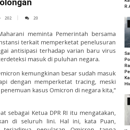
colongan
Ka
R.
202
20
Maharani meminta Pemerintah bersama
nstansi terkait memperketat penelusuran
gai antisipasi terhadap varian baru virus
Sa
terdeteksi masuk di puluhan negara.
Po
Ra
Pe
 Omicron kemungkinan besar sudah masuk
Ka
ikapi dengan memperketat tracing, meski
Hi
penemuan kasus Omicron di negara kita,”
t sebagai Ketua DPR RI itu mengatakan,
an di seluruh lini. Hal ini, kata Puan,
 terjadinya penularan Omicron tanpa