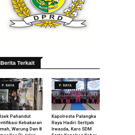
Berita Terkait
P. RAYA
P. RAYA
lsek Pahandut
Kapolresta Palangka
entifikasi Kebakaran
Raya Hadiri Sertijab
mah, Warung Dan 8
Irwasda, Karo SDM