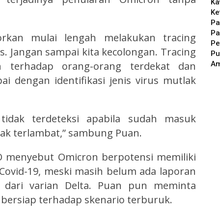
Ka
Ke
Pa
Pa
porkan mulai lengah melakukan tracing
Pe
s. Jangan sampai kita kecolongan. Tracing
Pu
A
n terhadap orang-orang terdekat dan
i dengan identifikasi jenis virus mutlak
tidak terdeteksi apabila sudah masuk
ak terlambat,” sambung Puan.
 menyebut Omicron berpotensi memiliki
ovid-19, meski masih belum ada laporan
a dari varian Delta. Puan pun meminta
bersiap terhadap skenario terburuk.