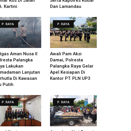
mar Kos Di Jalan
Serta Kapolres Kobar
A. Kartini
Dan Lamandau
P. RAYA
P. RAYA
tgas Aman Nusa II
Awali Pam Aksi
lresta Palangka
Damai, Polresta
ya Lakukan
Palangka Raya Gelar
madaman Lanjutan
Apel Kesiapan Di
rhutla Di Kawasan
Kantor PT. PLN UP3
u Putih
P. RAYA
P. RAYA