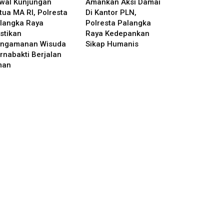
wal Kunjungan
Amankan Aksi Damai
tua MA RI, Polresta
Di Kantor PLN,
langka Raya
Polresta Palangka
stikan
Raya Kedepankan
ngamanan Wisuda
Sikap Humanis
rnabakti Berjalan
man