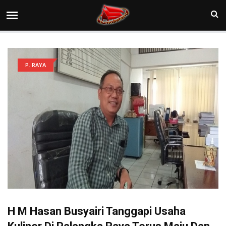
P. RAYA
H M Hasan Busyairi Tanggapi Usaha