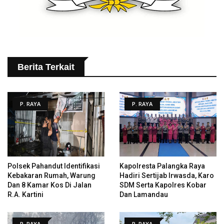
Berita Terkait
P. RAYA
P. RAYA
Polsek Pahandut Identifikasi
Kapolresta Palangka Raya
Kebakaran Rumah, Warung
Hadiri Sertijab Irwasda, Karo
Dan 8 Kamar Kos Di Jalan
SDM Serta Kapolres Kobar
R.A. Kartini
Dan Lamandau
P. RAYA
P. RAYA