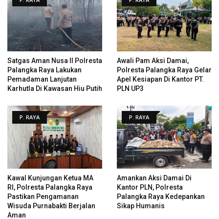
Satgas Aman Nusa II Polresta
Awali Pam Aksi Damai,
Palangka Raya Lakukan
Polresta Palangka Raya Gelar
Pemadaman Lanjutan
Apel Kesiapan Di Kantor PT.
Karhutla Di Kawasan Hiu Putih
PLN UP3
P. RAYA
P. RAYA
Kawal Kunjungan Ketua MA
Amankan Aksi Damai Di
RI, Polresta Palangka Raya
Kantor PLN, Polresta
Pastikan Pengamanan
Palangka Raya Kedepankan
Wisuda Purnabakti Berjalan
Sikap Humanis
Aman