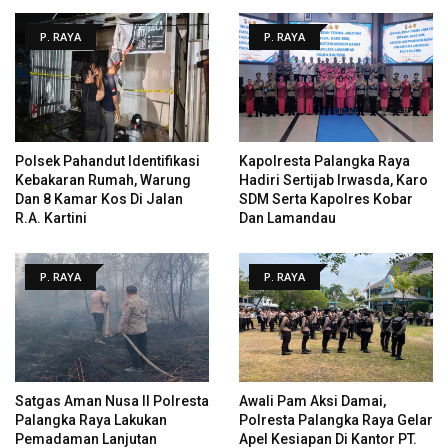
P. RAYA
P. RAYA
Polsek Pahandut Identifikasi
Kapolresta Palangka Raya
Kebakaran Rumah, Warung
Hadiri Sertijab Irwasda, Karo
Dan 8 Kamar Kos Di Jalan
SDM Serta Kapolres Kobar
R.A. Kartini
Dan Lamandau
P. RAYA
P. RAYA
Satgas Aman Nusa II Polresta
Awali Pam Aksi Damai,
Palangka Raya Lakukan
Polresta Palangka Raya Gelar
Pemadaman Lanjutan
Apel Kesiapan Di Kantor PT.