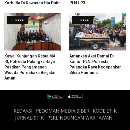
Karhutla Di Kawasan Hiu Putih
PLN UP3
P. RAYA
P. RAYA
Kawal Kunjungan Ketua MA
Amankan Aksi Damai Di
RI, Polresta Palangka Raya
Kantor PLN, Polresta
Pastikan Pengamanan
Palangka Raya Kedepankan
Wisuda Purnabakti Berjalan
Sikap Humanis
Aman
REDAKSI
PEDOMAN MEDIA SIBER
KODE ETIK
JURNALISTIK
PERLINDUNGAN WARTAWAN