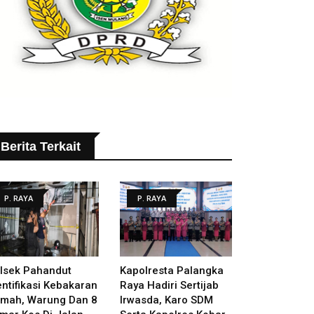
Berita Terkait
P. RAYA
P. RAYA
lsek Pahandut
Kapolresta Palangka
entifikasi Kebakaran
Raya Hadiri Sertijab
mah, Warung Dan 8
Irwasda, Karo SDM