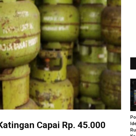
Po
 Katingan Capai Rp. 45.000
Id
Ru