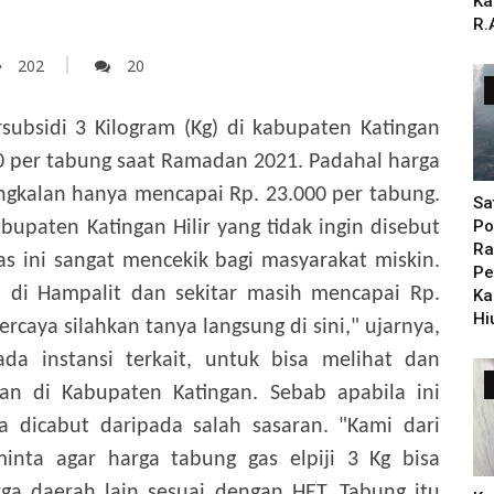
Ka
R.
202
20
subsidi 3 Kilogram (Kg) di kabupaten Katingan
0 per tabung saat Ramadan 2021. Padahal harga
angkalan hanya mencapai Rp. 23.000 per tabung.
Sa
Po
upaten Katingan Hilir yang tidak ingin disebut
Ra
 ini sangat mencekik bagi masyarakat miskin.
Pe
ni di Hampalit dan sekitar masih mencapai Rp.
Ka
Hi
ercaya silahkan tanya langsung di sini," ujarnya,
da instansi terkait, untuk bisa melihat dan
an di Kabupaten Katingan. Sebab apabila ini
ya dicabut daripada salah sasaran. "Kami dari
inta agar harga tabung gas elpiji 3 Kg bisa
a daerah lain sesuai dengan HET. Tabung itu