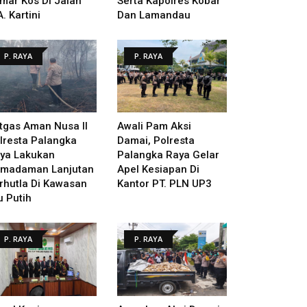
mar Kos Di Jalan
Serta Kapolres Kobar
A. Kartini
Dan Lamandau
P. RAYA
P. RAYA
tgas Aman Nusa II
Awali Pam Aksi
lresta Palangka
Damai, Polresta
ya Lakukan
Palangka Raya Gelar
madaman Lanjutan
Apel Kesiapan Di
rhutla Di Kawasan
Kantor PT. PLN UP3
u Putih
P. RAYA
P. RAYA