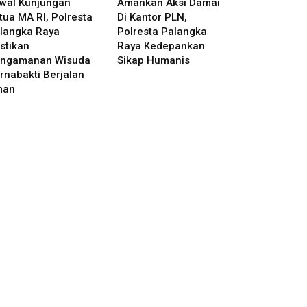
wal Kunjungan
Amankan Aksi Damai
tua MA RI, Polresta
Di Kantor PLN,
langka Raya
Polresta Palangka
stikan
Raya Kedepankan
ngamanan Wisuda
Sikap Humanis
rnabakti Berjalan
man