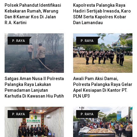
Polsek Pahandut Identifikasi
Kapolresta Palangka Raya
Kebakaran Rumah, Warung
Hadiri Sertijab Irwasda, Karo
Dan 8 Kamar Kos Di Jalan
SDM Serta Kapolres Kobar
R.A. Kartini
Dan Lamandau
P. RAYA
P. RAYA
Satgas Aman Nusa II Polresta
Awali Pam Aksi Damai,
Palangka Raya Lakukan
Polresta Palangka Raya Gelar
Pemadaman Lanjutan
Apel Kesiapan Di Kantor PT.
Karhutla Di Kawasan Hiu Putih
PLN UP3
P. RAYA
P. RAYA