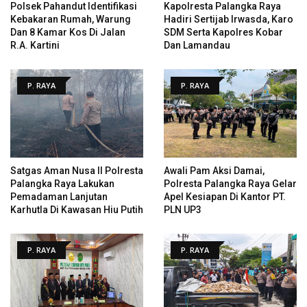
Polsek Pahandut Identifikasi
Kapolresta Palangka Raya
Kebakaran Rumah, Warung
Hadiri Sertijab Irwasda, Karo
Dan 8 Kamar Kos Di Jalan
SDM Serta Kapolres Kobar
R.A. Kartini
Dan Lamandau
P. RAYA
P. RAYA
Satgas Aman Nusa II Polresta
Awali Pam Aksi Damai,
Palangka Raya Lakukan
Polresta Palangka Raya Gelar
Pemadaman Lanjutan
Apel Kesiapan Di Kantor PT.
Karhutla Di Kawasan Hiu Putih
PLN UP3
P. RAYA
P. RAYA