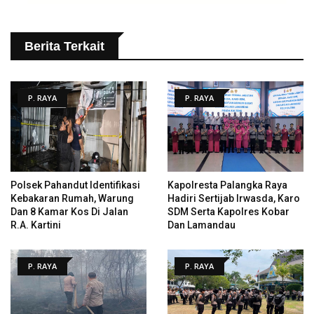
Berita Terkait
P. RAYA
P. RAYA
Polsek Pahandut Identifikasi
Kapolresta Palangka Raya
Kebakaran Rumah, Warung
Hadiri Sertijab Irwasda, Karo
Dan 8 Kamar Kos Di Jalan
SDM Serta Kapolres Kobar
R.A. Kartini
Dan Lamandau
P. RAYA
P. RAYA