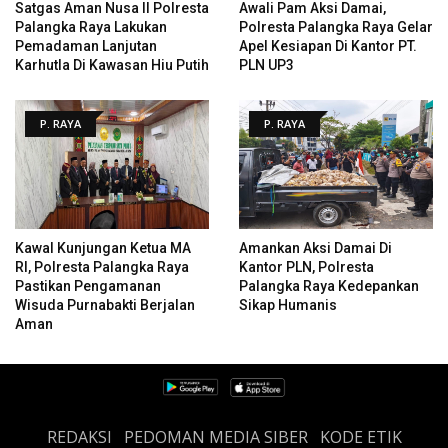
Satgas Aman Nusa II Polresta
Awali Pam Aksi Damai,
Palangka Raya Lakukan
Polresta Palangka Raya Gelar
Pemadaman Lanjutan
Apel Kesiapan Di Kantor PT.
Karhutla Di Kawasan Hiu Putih
PLN UP3
P. RAYA
P. RAYA
Kawal Kunjungan Ketua MA
Amankan Aksi Damai Di
RI, Polresta Palangka Raya
Kantor PLN, Polresta
Pastikan Pengamanan
Palangka Raya Kedepankan
Wisuda Purnabakti Berjalan
Sikap Humanis
Aman
REDAKSI
PEDOMAN MEDIA SIBER
KODE ETIK