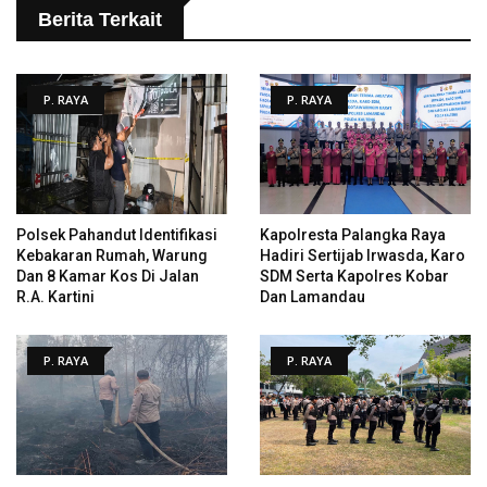
Berita Terkait
P. RAYA
P. RAYA
Polsek Pahandut Identifikasi
Kapolresta Palangka Raya
Kebakaran Rumah, Warung
Hadiri Sertijab Irwasda, Karo
Dan 8 Kamar Kos Di Jalan
SDM Serta Kapolres Kobar
R.A. Kartini
Dan Lamandau
P. RAYA
P. RAYA