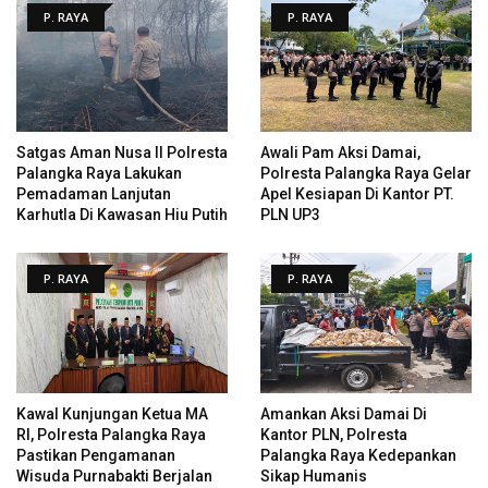
P. RAYA
P. RAYA
Satgas Aman Nusa II Polresta
Awali Pam Aksi Damai,
Palangka Raya Lakukan
Polresta Palangka Raya Gelar
Pemadaman Lanjutan
Apel Kesiapan Di Kantor PT.
Karhutla Di Kawasan Hiu Putih
PLN UP3
P. RAYA
P. RAYA
Kawal Kunjungan Ketua MA
Amankan Aksi Damai Di
RI, Polresta Palangka Raya
Kantor PLN, Polresta
Pastikan Pengamanan
Palangka Raya Kedepankan
Wisuda Purnabakti Berjalan
Sikap Humanis