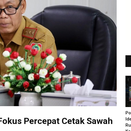
Po
 Fokus Percepat Cetak Sawah
Id
Ru