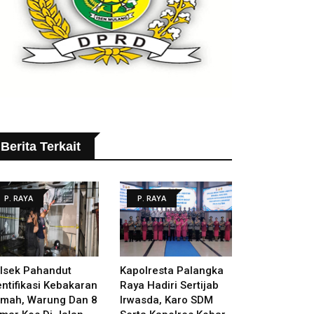
Berita Terkait
P. RAYA
P. RAYA
lsek Pahandut
Kapolresta Palangka
entifikasi Kebakaran
Raya Hadiri Sertijab
mah, Warung Dan 8
Irwasda, Karo SDM