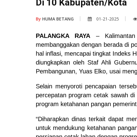
Di 10 Kabupaten/Kota
By
HUMA BETANG
01-21-2025
PALANGKA RAYA
– Kalimantan 
membanggakan dengan berada di pos
hal inflasi, mencapai tingkat Indeks
diungkapkan oleh Staf Ahli Gubern
Pembangunan, Yuas Elko, usai mengha
Selain menyoroti pencapaian terse
percepatan program cetak sawah di 
program ketahanan pangan pemerint
“Diharapkan dinas terkait dapat me
untuk mendukung ketahanan pangan n
persiapan cetak lahan dengan progre