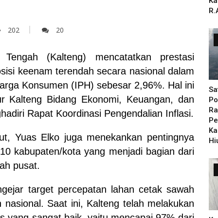
Ka
R.
202
20
Tengah (Kalteng) mencatatkan prestasi
isi keenam terendah secara nasional dalam
 Harga Konsumen (IPH) sebesar 2,96%. Hal ini
Sa
ur Kalteng Bidang Ekonomi, Keuangan, dan
Po
Ra
diri Rapat Koordinasi Pengendalian Inflasi.
Pe
Ka
but, Yuas Elko juga menekankan pentingnya
Hi
10 kabupaten/kota yang menjadi bagian dari
ah pusat.
ngejar target percepatan lahan cetak sawah
asional. Saat ini, Kalteng telah melakukan
s yang sangat baik, yaitu mencapai 97% dari