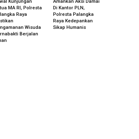
wal Kunjungan
Amankan Aksi Damai
tua MA RI, Polresta
Di Kantor PLN,
langka Raya
Polresta Palangka
stikan
Raya Kedepankan
ngamanan Wisuda
Sikap Humanis
rnabakti Berjalan
man