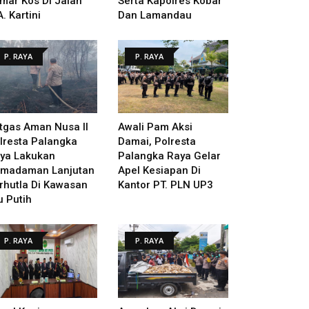
mar Kos Di Jalan
Serta Kapolres Kobar
A. Kartini
Dan Lamandau
P. RAYA
P. RAYA
tgas Aman Nusa II
Awali Pam Aksi
lresta Palangka
Damai, Polresta
ya Lakukan
Palangka Raya Gelar
madaman Lanjutan
Apel Kesiapan Di
rhutla Di Kawasan
Kantor PT. PLN UP3
u Putih
P. RAYA
P. RAYA