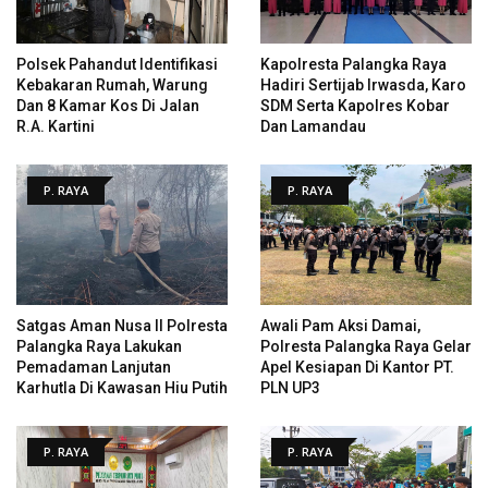
Polsek Pahandut Identifikasi
Kapolresta Palangka Raya
Kebakaran Rumah, Warung
Hadiri Sertijab Irwasda, Karo
Dan 8 Kamar Kos Di Jalan
SDM Serta Kapolres Kobar
R.A. Kartini
Dan Lamandau
P. RAYA
P. RAYA
Satgas Aman Nusa II Polresta
Awali Pam Aksi Damai,
Palangka Raya Lakukan
Polresta Palangka Raya Gelar
Pemadaman Lanjutan
Apel Kesiapan Di Kantor PT.
Karhutla Di Kawasan Hiu Putih
PLN UP3
P. RAYA
P. RAYA