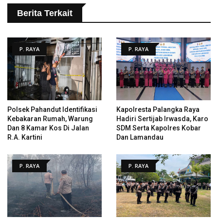
Berita Terkait
P. RAYA
P. RAYA
Polsek Pahandut Identifikasi
Kapolresta Palangka Raya
Kebakaran Rumah, Warung
Hadiri Sertijab Irwasda, Karo
Dan 8 Kamar Kos Di Jalan
SDM Serta Kapolres Kobar
R.A. Kartini
Dan Lamandau
P. RAYA
P. RAYA