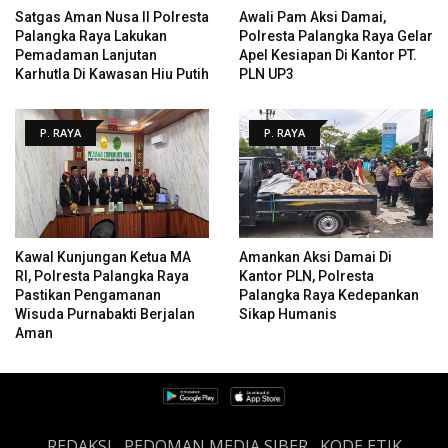
Satgas Aman Nusa II Polresta
Awali Pam Aksi Damai,
Palangka Raya Lakukan
Polresta Palangka Raya Gelar
Pemadaman Lanjutan
Apel Kesiapan Di Kantor PT.
Karhutla Di Kawasan Hiu Putih
PLN UP3
P. RAYA
P. RAYA
Kawal Kunjungan Ketua MA
Amankan Aksi Damai Di
RI, Polresta Palangka Raya
Kantor PLN, Polresta
Pastikan Pengamanan
Palangka Raya Kedepankan
Wisuda Purnabakti Berjalan
Sikap Humanis
Aman
REDAKSI
PEDOMAN MEDIA SIBER
KODE ETIK